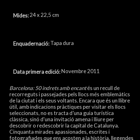
24 x 22,5 cm
Mides:
Tapa dura
Enquadernació:
Novembre 2011
Data primera edició:
Barcelona: 50 indrets amb encant
és un recull de
recorreguts i passejades pels llocs més emblemàtics
de la ciutat i els seus voltants. Encara que és un llibre
útil, amb indicacions pràctiques per visitar els llocs
seleccionats, no es tracta d’una guia turística
clàssica, sinó d'una invitació amena i lliure per
descobrir o redescobrir la capital de Catalunya.
Cinquanta mirades apassionades, escrites i
fotografiades que ens acosten a la història, llegendes