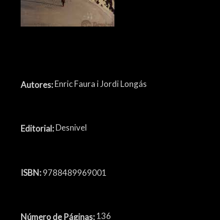
Enric Faura i Jordi Longás
Autores:
Desnivel
Editorial:
ISBN:
9788489969001
136
Número de Páginas: